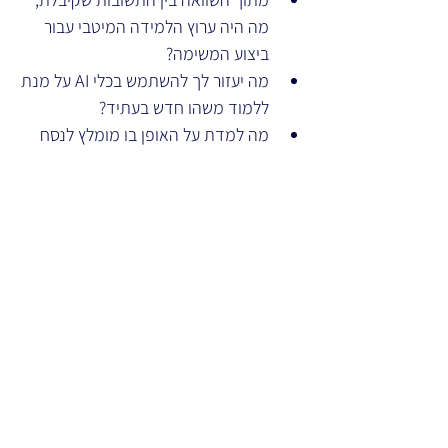
מה היה ערוץ הלמידה המיטבי עבור 
ביצוע המשימה? 
מה יעזור לך להשתמש בכלי AI על מנת 
ללמוד משהו חדש בעתיד?
מה למדת על האופן בו מומלץ לנסח 
שאלות במנוע חיפוש לעומת 
'פרומפטים' ב AI?"
כישורים במיקוד
אוריינות מידע ונתונים
תקשורת ושיתוף פעולה בעולם הדיגיטלי
פתרון בעיות בסביבה מתוקשבת
חשיבה ביקורתית
למידה עצמאית
פרואקטיביות
קישורים וחומרים נלווים