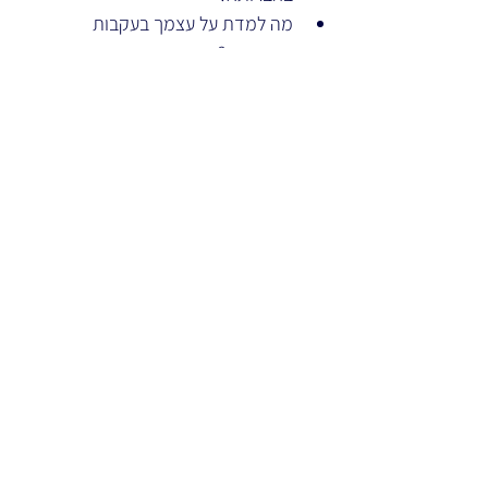
מה למדת על עצמך בעקבות 
ההתנסות?
כישורים במיקוד
למידה עצמאית
פיתוח מיומנויות ואסטרטגיות למידה
רפלקציה והערכת למידה
עבודת צוות 
תקשורת בינאישית 
פרואקטביות 
מוטיבציה 
חוללות עצמית ודפוס חשיבה מתפתח
בחזרה לאשכול
PDF קובץ