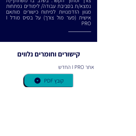
צורך ומתוך הקשר. בשלב בו משתתף/ת
נמצא/ת בסביבת עבודה/ לימודים נפתחות
מגוון הזדמנויות לפיתוח כישורים מותאם
אישית (פער מול צורך) על בסיס מודל I
PRO
קישורים וחומרים נלווים
אתר I PRO החדש
PDF קובץ
חזרה לנקודת הציון