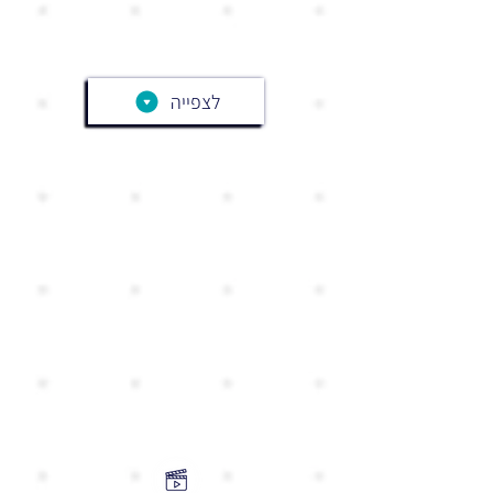
לצפייה